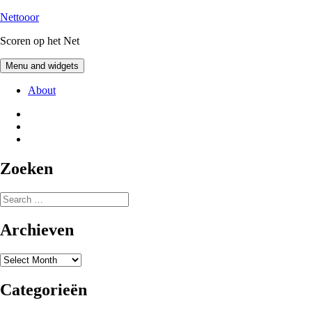
Skip
Nettooor
to
Scoren op het Net
content
Menu and widgets
About
@Pvw2180
Peter
on
Peter
Facebook
on
Instagram
Zoeken
Search
for:
Archieven
Archieven
Categorieën