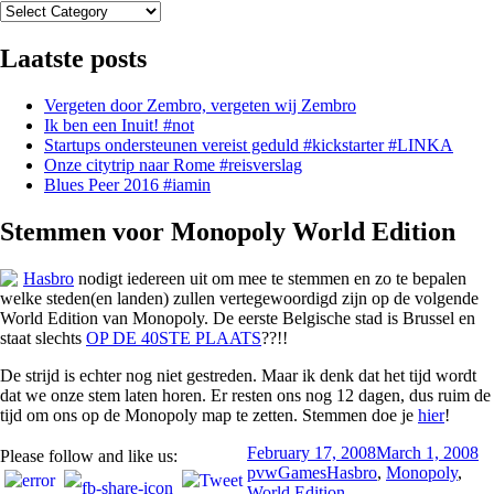
Categorieën
Laatste posts
Vergeten door Zembro, vergeten wij Zembro
Ik ben een Inuit! #not
Startups ondersteunen vereist geduld #kickstarter #LINKA
Onze citytrip naar Rome #reisverslag
Blues Peer 2016 #iamin
Stemmen voor Monopoly World Edition
Hasbro
nodigt iedereen uit om mee te stemmen en zo te bepalen
welke steden(en landen) zullen vertegewoordigd zijn op de volgende
World Edition van Monopoly. De eerste Belgische stad is Brussel en
staat slechts
OP DE 40STE PLAATS
??!!
De strijd is echter nog niet gestreden. Maar ik denk dat het tijd wordt
dat we onze stem laten horen. Er resten ons nog 12 dagen, dus ruim de
tijd om ons op de Monopoly map te zetten. Stemmen doe je
hier
!
Posted
Au
February 17, 2008
March 1, 2008
Please follow and like us:
on
Categories
Tags
pvw
Games
Hasbro
,
Monopoly
,
World Edition